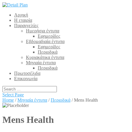
Αρχική
Η εταιρία
Παραγγελίες
Ημερήσια έντυπα
Εφημερίδες
Εβδομαδιαία έντυπα
Εφημερίδες
Περιοδικά
Κυριακάτικα έντυπα
Μηνιαία έντυπα
Περιοδικά
Πρωτοσέλιδα
Επικοινωνία
Select Page
Home
/
Μηνιαία έντυπα
/
Περιοδικά
/ Mens Health
Mens Health