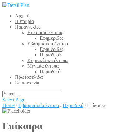
Αρχική
Η εταιρία
Παραγγελίες
Ημερήσια έντυπα
Εφημερίδες
Εβδομαδιαία έντυπα
Εφημερίδες
Περιοδικά
Κυριακάτικα έντυπα
Μηνιαία έντυπα
Περιοδικά
Πρωτοσέλιδα
Επικοινωνία
Select Page
Home
/
Εβδομαδιαία έντυπα
/
Περιοδικά
/ Επίκαιρα
Επίκαιρα